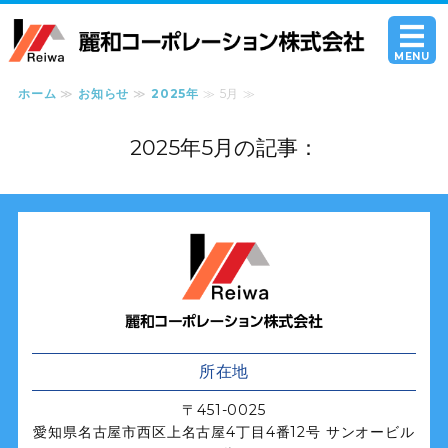
沈下修
MENU
ホーム
≫
お知らせ
≫
2025年
≫ 5月 ≫
ホーム
2025年5月の記事：
工法について
施工・調査事例一覧
採用情報
麗和コーポレー
お問い合わせ
所在地
〒451-0025
愛知県名古屋市西区上名古屋4丁目4番12号 サンオービル