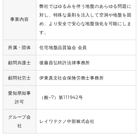
弊社ではゆるみを伴う地盤のあらゆる問題に
対し、特殊な薬剤を注入して空洞や地盤を固
事業内容
め、より安全で安心な地盤強化を可能にしま
す。
所属・団体
住宅地盤品質協会 会員
顧問弁護士
後藤昌弘特許法律事務所
顧問社労士
伊東真文社会保険労務士事務所
愛知県知事
（般–7）第111942号
許可
グループ会
レイワテクノ中部株式会社
社