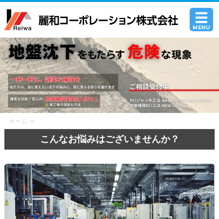
沈下修
MENU
ホーム
工法について
施工・調査事例一覧
採用情報
ホーム ≫
こんなお悩みはございませんか？
お問い合わせ